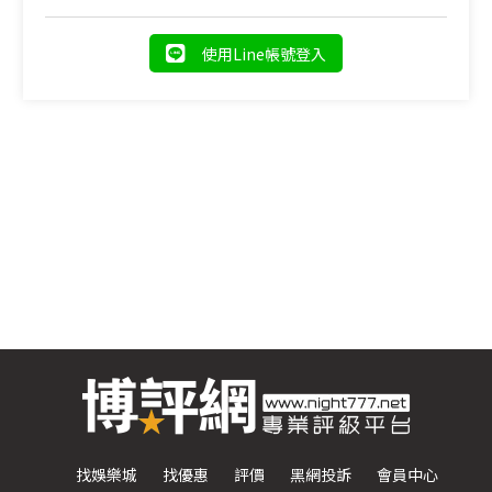
使用Line帳號登入
找娛樂城
找優惠
評價
黑網投訴
會員中心