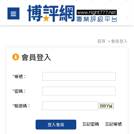
博評網-台灣娛樂城推薦平台
首頁
會員登入
會員登入
*
帳號：
*
密碼：
*
驗證碼：
忘記密碼
忘記帳號
登入會員