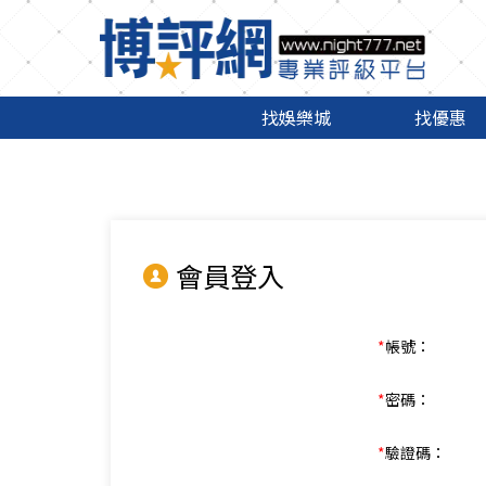
博評網-台灣娛樂城推薦平台
找娛樂城
找優惠
會員登入
*
帳號：
*
密碼：
*
驗證碼：