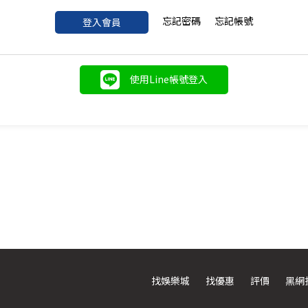
忘記密碼
忘記帳號
登入會員
使用Line帳號登入
找娛樂城
找優惠
評價
黑網