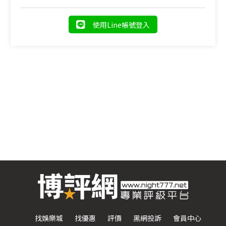
使用Line帳號登入
找娛樂城
找優惠
評價
黑網投訴
會員中心