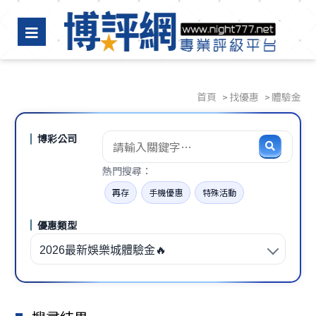
博評網亞洲第一現金版娛樂城推薦平台
首頁
找優惠
體驗金
博彩公司
熱門搜尋：
再存
手機優惠
特殊活動
優惠類型