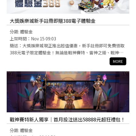
大獎娛樂城新手註冊即贈388電子體驗金
分類:
體驗金
上架時間：Nov 15 09:03
簡述：大獎娛樂城現正推出超值優惠，新手註冊即可免費領取
388元電子限定體驗金！無論是戰神賽特、雷神之錘、戰神呂
布或有請財神，多款人氣遊戲隨時等你來挑戰。體驗豐富的電
MORE
子平台遊戲，只需達到38倍流水即可輕鬆提款，讓您無壓暢玩
又有機會贏得大獎！立即加入，開啟您的專屬娛樂冒險！
戰神賽特新人獨享｜首月投注送出58888元超狂禮包！
分類:
體驗金