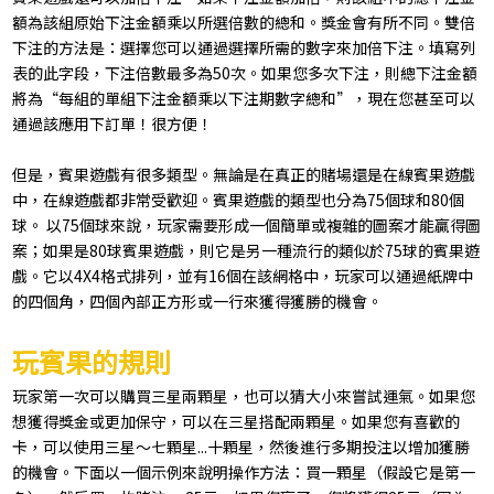
額為該組原始下注金額乘以所選倍數的總和。獎金會有所不同。雙倍
下注的方法是：選擇您可以通過選擇所需的數字來加倍下注。填寫列
表的此字段，下注倍數最多為50次。如果您多次下注，則總下注金額
將為“每組的單組下注金額乘以下注期數字總和”，現在您甚至可以
通過該應用下訂單！很方便！
但是，賓果遊戲有很多類型。無論是在真正的賭場還是在線賓果遊戲
中，在線遊戲都非常受歡迎。賓果遊戲的類型也分為75個球和80個
球。 以75個球來說，玩家需要形成一個簡單或複雜的圖案才能贏得圖
案；如果是80球賓果遊戲，則它是另一種流行的類似於75球的賓果遊
戲。它以4X4格式排列，並有16個在該網格中，玩家可以通過紙牌中
的四個角，四個內部正方形或一行來獲得獲勝的機會。
玩賓果的規則
玩家第一次可以購買三星兩顆星，也可以猜大小來嘗試運氣。如果您
想獲得獎金或更加保守，可以在三星搭配兩顆星。如果您有喜歡的
卡，可以使用三星〜七顆星...十顆星，然後進行多期投注以增加獲勝
的機會。下面以一個示例來說明操作方法：買一顆星（假設它是第一