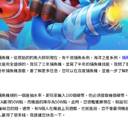
捕魚機。從原始的釣魚大師到現在，有千炮捕魚系例，海洋之星系例。
捕
些是完全錯誤的。我玩了三年捕魚機，並寫了半年的捕魚機技能。我問了
分析捕魚機游戲。要了解更多信息，您可以在百度捕魚機，並進一步了解
捕魚機規則一個是抽水率，即玩家輸入100個硬幣，他必須提取幾個硬幣
A贏得50W點，而機器的庫存為50W點。此時，您很難獲勝現在，假設玩家
得玩家B輸給您的錢。通常，有N個人在機器上玩遊戲，也就是說，您不會贏
人贏得了很多錢，我建議您休息一下。