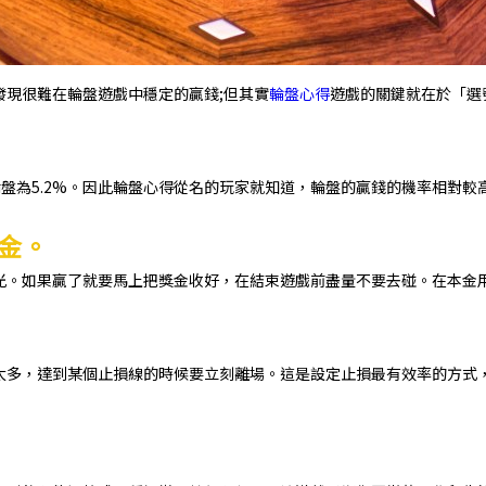
發現很難在輪盤遊戲中穩定的贏錢;但其實
輪盤心得
遊戲的關鍵就在於「選
式輪盤為5.2%。因此輪盤心得從名的玩家就知道，輪盤的贏錢的機率相對
金。
光。如果贏了就要馬上把獎金收好，在結束遊戲前盡量不要去碰。在本金
太多，達到某個止損線的時候要立刻離場。這是設定止損最有效率的方式