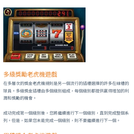
多級獎勵老虎機遊戲
在多層次的獎金
老虎機規則
是另一個流行的插槽選擇的許多在線槽的
球員。多級獎金插槽由多個級別組成，每個級別都提供贏得增加的利
潤和獎勵的機會。
成功完成第一個級別後，您將繼續進行下一個級別，直到完成整個系
列。但是，如果您未能完成一個級別，則不要繼續進行下一個。