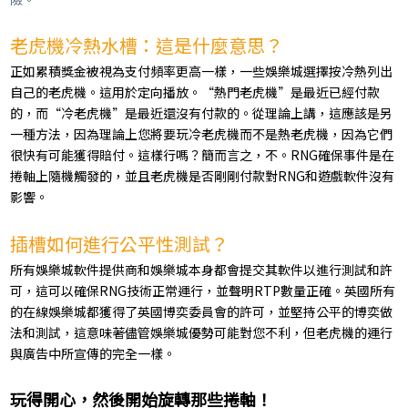
老虎機冷熱水槽：這是什麼意思？
正如累積獎金被視為支付頻率更高一樣，一些娛樂城選擇按冷熱列出
自己的老虎機。這用於定向播放。“熱門老虎機”是最近已經付款
的，而“冷老虎機”是最近還沒有付款的。從理論上講，這應該是另
一種方法，因為理論上您將要玩冷老虎機而不是熱老虎機，因為它們
很快有可能獲得賠付。這樣行嗎？簡而言之，不。RNG確保事件是在
捲軸上隨機觸發的，並且老虎機是否剛剛付款對RNG和遊戲軟件沒有
影響。
插槽如何進行公平性測試？
所有娛樂城軟件提供商和娛樂城本身都會提交其軟件以進行測試和許
可，這可以確保RNG技術正常運行，並聲明RTP數量正確。英國所有
的在線娛樂城都獲得了英國博奕委員會的許可，並堅持公平的博奕做
法和測試，這意味著儘管娛樂城優勢可能對您不利，但老虎機的運行
與廣告中所宣傳的完全一樣。
玩得開心，然後開始旋轉那些捲軸！