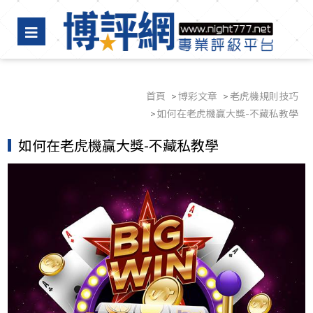
首頁
博彩文章
老虎機規則技巧
如何在老虎機贏大獎-不藏私教學
如何在老虎機贏大獎-不藏私教學