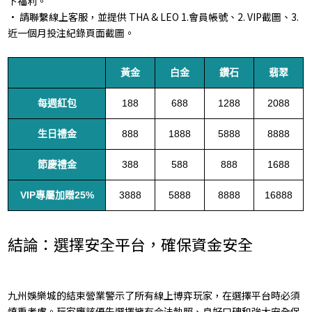
下福利。
• 請聯繫線上客服，並提供 THA & LEO 1.會員帳號、2. VIP截圖、3.
近一個月投注紀錄頁面截圖。
黃金
白金
鑽石
翡翠
每週紅包
188
688
1288
2088
生日禮金
888
1888
5888
8888
節慶禮金
388
588
888
1688
VIP專屬加贈25%
3888
5888
8888
16888
結論：選擇安全平台，確保資金安全
九州娛樂城的結束營業警示了所有線上博弈玩家，在選擇平台時必須
慎重考慮。玩家應該優先選擇擁有合法執照、良好口碑和強大安全保