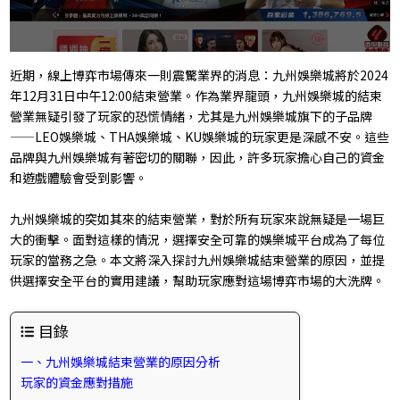
近期，線上博弈市場傳來一則震驚業界的消息：九州娛樂城將於2024
年12月31日中午12:00結束營業。作為業界龍頭，九州娛樂城的結束
營業無疑引發了玩家的恐慌情緒，尤其是九州娛樂城旗下的子品牌
——LEO娛樂城、THA娛樂城、KU娛樂城的玩家更是深感不安。這些
品牌與九州娛樂城有著密切的關聯，因此，許多玩家擔心自己的資金
和遊戲體驗會受到影響。
九州娛樂城的突如其來的結束營業，對於所有玩家來說無疑是一場巨
大的衝擊。面對這樣的情況，選擇安全可靠的娛樂城平台成為了每位
玩家的當務之急。本文將深入探討九州娛樂城結束營業的原因，並提
供選擇安全平台的實用建議，幫助玩家應對這場博弈市場的大洗牌。
目錄
一、九州娛樂城結束營業的原因分析
玩家的資金應對措施