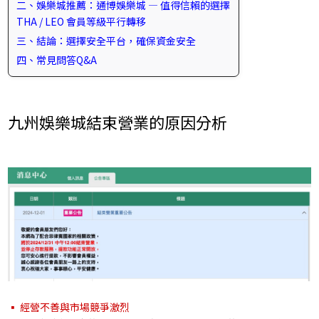
二、娛樂城推薦：通博娛樂城 — 值得信賴的選擇
THA / LEO 會員等級平行轉移
三、結論：選擇安全平台，確保資金安全
四、常見問答Q&A
九州娛樂城結束營業的原因分析
▪︎ 經營不善與市場競爭激烈