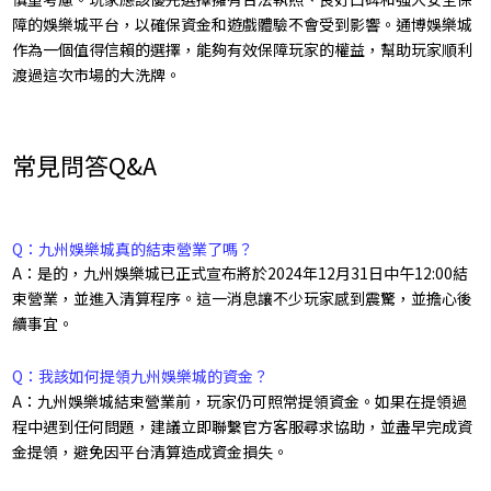
障的娛樂城平台，以確保資金和遊戲體驗不會受到影響。通博娛樂城
作為一個值得信賴的選擇，能夠有效保障玩家的權益，幫助玩家順利
渡過這次市場的大洗牌。
常見問答Q&A
Q：九州娛樂城真的結束營業了嗎？
A：是的，九州娛樂城已正式宣布將於2024年12月31日中午12:00結
束營業，並進入清算程序。這一消息讓不少玩家感到震驚，並擔心後
續事宜。
Q：我該如何提領九州娛樂城的資金？
A：九州娛樂城結束營業前，玩家仍可照常提領資金。如果在提領過
程中遇到任何問題，建議立即聯繫官方客服尋求協助，並盡早完成資
金提領，避免因平台清算造成資金損失。