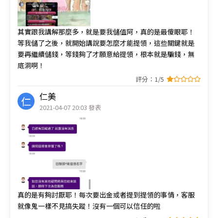
其實跟我講解那麼多，就是要我儲值阿，真的是最傻眼耶！
等我儲了之後，就開始講說要怎麼才能提領，這些關鍵就是
要再繼續儲錢，等錢夠了才願意給提領，根本就是騙錢，無
底洞啊！
評分：
1
/
5
仁美
2021-04-07 20:03 發表
真的是有夠討厭耶！每次要出金或者提到提領的事情，客服
就像鬼一樣不見搞失蹤！沒有一個可以信任的啦