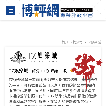
首頁
找公司
TZ娛樂城
TZ娛樂城
評分：
1
分
評論：
3
則
TZ娛樂城是一家面向全球華人提供高端線上娛樂服務
的平台，擁有數百萬註冊玩家。我們的辦公室和顧客
服務中心遍布世界各地，同時具備許多合法博弈產業
市場的營業執照。此外，TZ娛樂城提供多樣化的遊戲
選擇和卓越的客戶服務，並致力於維護遊戲的公平