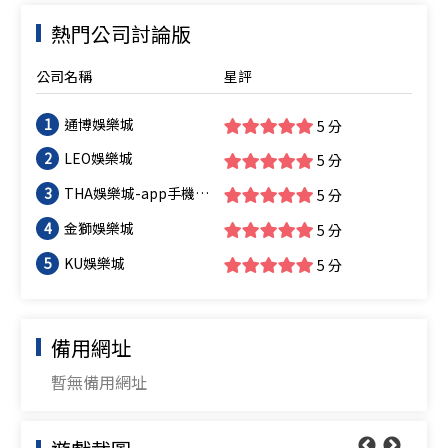
熱門公司討論版
公司名稱
星評
1
通博娛樂城
5 分
2
LEO娛樂城
5 分
3
THA娛樂城-app手機版
5 分
下載-出金評價ptt體驗
4
金獅娛樂城
5 分
金-會員優惠-官方網站
5
KU娛樂城
5 分
備用網址
暫無備用網址