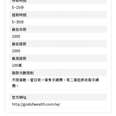
存款時間
5~15分
提款時間
5~30分
最低存款
1000
最低提款
1000
最高提款
100萬
取款次數限制
不限筆數，當日第一筆免手續費，第二筆起將收取手續
費。
官方網址
http://godofwealth.com.tw/