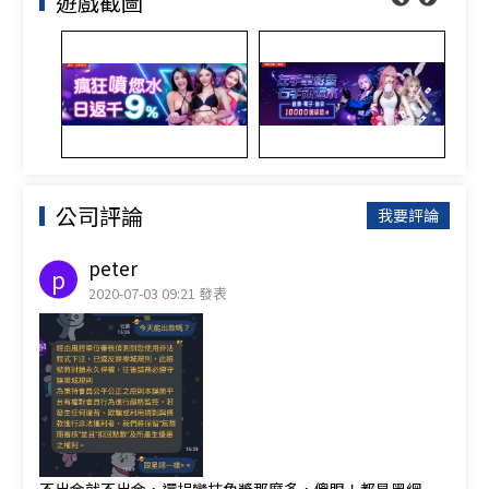
遊戲截圖
公司評論
我要評論
peter
2020-07-03 09:21 發表