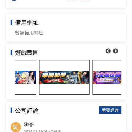
備用網址
暫無備用網址
遊戲截圖
公司評論
我要評論
狗哥
2024-01-19 08:47 發表