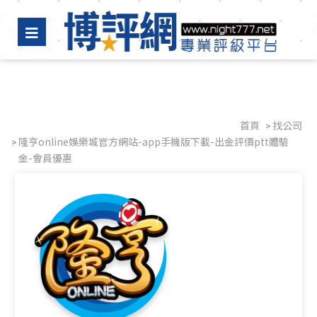
首頁
找公司
隆亨online娛樂城官方網站-app手機版下載-出金評價ptt體驗
金-會員優惠