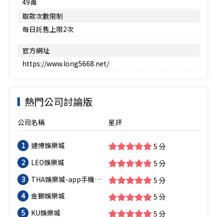
49萬
取款次數限制
每日託售上限2次
官方網址
https://www.long5668.net/
熱門公司討論版
公司名稱
星評
1
通博娛樂城
5 分
2
LEO娛樂城
5 分
3
THA娛樂城-app手機版
5 分
下載-出金評價ptt體驗
4
金獅娛樂城
5 分
金-會員優惠-官方網站
5
KU娛樂城
5 分