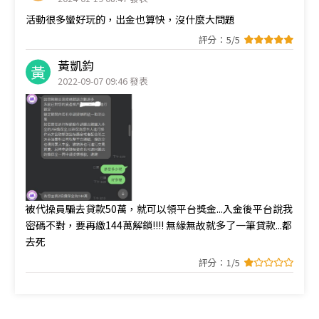
活動很多蠻好玩的，出金也算快，沒什麼大問題
評分：
5
/
5
黃凱鈞
2022-09-07 09:46 發表
被代操員騙去貸款50萬，就可以領平台獎金...入金後平台說我
密碼不對，要再繳144萬解鎖!!!! 無緣無故就多了一筆貸款...都
去死
評分：
1
/
5