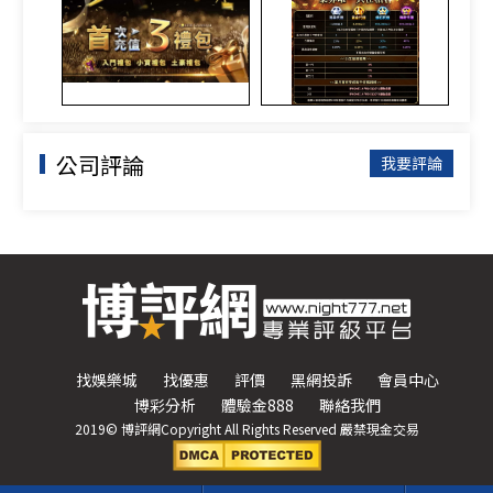
公司評論
我要評論
找娛樂城
找優惠
評價
黑網投訴
會員中心
博彩分析
體驗金888
聯絡我們
2019© 博評網Copyright All Rights Reserved 嚴禁現金交易