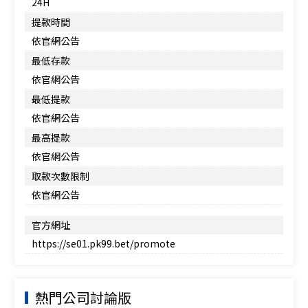
24H
提款時間
依官網公告
最低存款
依官網公告
最低提款
依官網公告
最高提款
依官網公告
取款次數限制
依官網公告
官方網址
https://se01.pk99.bet/promote
熱門公司討論版