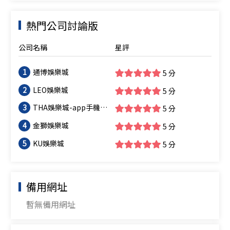
熱門公司討論版
公司名稱
星評
1
通博娛樂城
5 分
2
LEO娛樂城
5 分
3
THA娛樂城-app手機版
5 分
下載-出金評價ptt體驗
4
金獅娛樂城
5 分
金-會員優惠-官方網站
5
KU娛樂城
5 分
備用網址
暫無備用網址