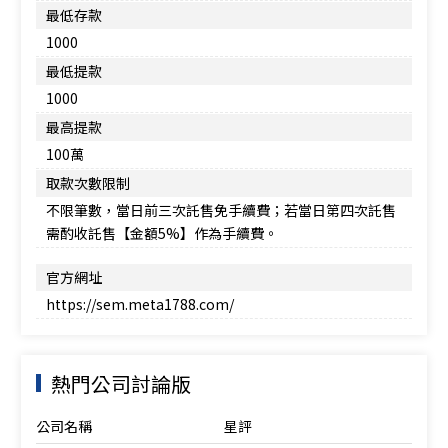
最低存款
1000
最低提款
1000
最高提款
100萬
取款次數限制
不限筆數，當日前三次託售免手續費；若當日第四次託售
需酌收託售【金額5%】作為手續費。
官方網址
https://sem.meta1788.com/
熱門公司討論版
公司名稱
星評