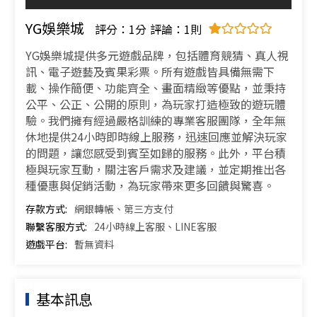
YG娛樂城
評分：
1
分
評論：
1
則
YG娛樂城提供多元遊戲品牌，包括體育競猜、真人視
訊、電子遊藝及賓果彩票。所有遊戲皆具備無需下
載、操作簡便、功能齊全、畫面精緻等優點，並秉持
公平、公正、公開的原則，為玩家打造極致的遊玩體
驗。我們擁有經過嚴格訓練的專業客服團隊，全年無
休地提供24小時即時線上服務，迅速回應並解決玩家
的問題，讓您感受到賓至如歸的服務。此外，平台積
極與玩家互動，關注客戶需求及建議，並定期推出各
種優惠與促銷活動，為玩家帶來更多回饋與驚喜。
存款方式:
網銀轉帳、第三方支付
聯繫客服方式:
24小時線上客服、LINE客服
遊戲平台:
暫無資料
基本訊息