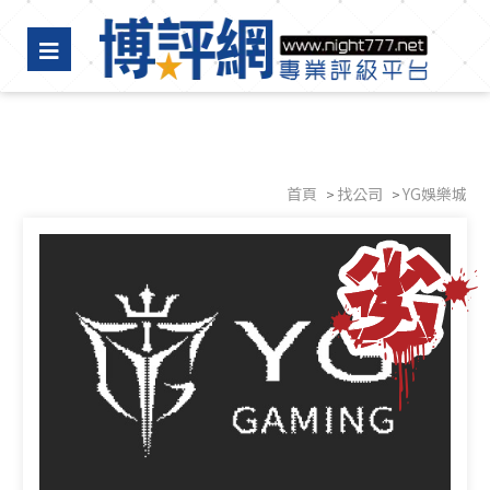
首頁
找公司
YG娛樂城