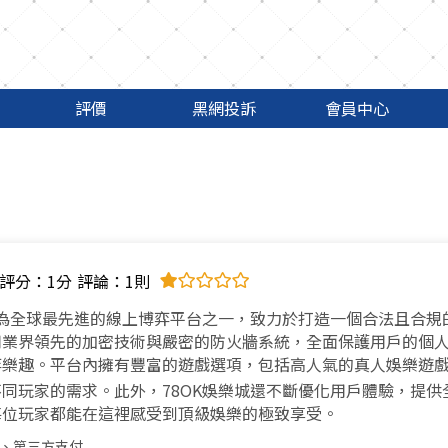
評價
黑網投訴
會員中心
評分：
1
分
評論：
1
則
譽為全球最先進的線上博弈平台之一，致力於打造一個合法且合
用業界領先的加密技術與嚴密的防火牆系統，全面保護用戶的個
弈樂趣。平台內擁有豐富的遊戲選項，包括高人氣的真人娛樂遊
同玩家的需求。此外，78OK娛樂城還不斷優化用戶體驗，提
每位玩家都能在這裡感受到頂級娛樂的極致享受。
、第三方支付