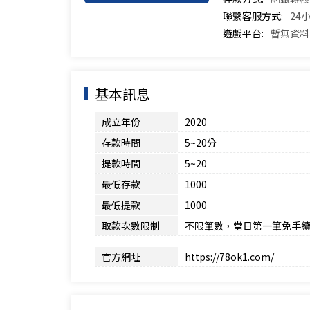
聯繫客服方式:
24
遊戲平台:
暫無資料
基本訊息
成立年份
2020
存款時間
5~20分
提款時間
5~20
最低存款
1000
最低提款
1000
取款次數限制
不限筆數，當日第一筆免手
官方網址
https://78ok1.com/