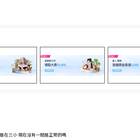
是在三小 現在沒有一間是正常的嗎