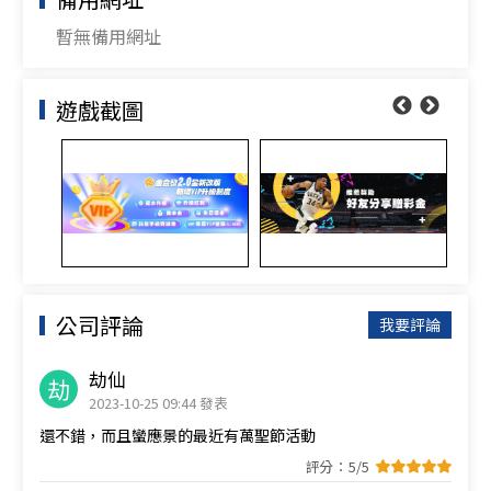
暫無備用網址
遊戲截圖
公司評論
我要評論
劫仙
2023-10-25 09:44 發表
還不錯，而且蠻應景的最近有萬聖節活動
評分：
5
/
5