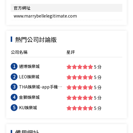
官方網址
www.marrybellelegitimate.com
熱門公司討論版
公司名稱
星評
1
通博娛樂城
5 分
2
LEO娛樂城
5 分
3
THA娛樂城-app手機版
5 分
下載-出金評價ptt體驗
4
金獅娛樂城
5 分
金-會員優惠-官方網站
5
KU娛樂城
5 分
備用網址