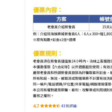
優惠內容：
方案
帳號
老會員介紹新會員
15天
例：介紹炫海娛樂城新會員6人：6人x 300=贈1,80
※原有點數+彩金x1倍=達標
優惠規則：
老會員須在新會員儲值後24小時內，洽線上客服提
本優惠僅限【六合彩球】以外遊戲館別使用；有效
嚴禁老會員和所謂新會員狼狽為奸騙取套利彩金，
所有和局、無效、被取消或對賭單將不計算有效洗
同一帳戶/電話號碼/IP位置/共享電腦/網路環境僅
本公司有權對違背欺騙、套利、攻擊單或利用規則
審核之權利。
4.7
43 則評論