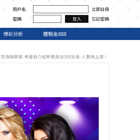
用戶名
立即註冊
密碼
忘記密碼
登入
博彩分析
體驗金888
炫海娛樂城-老會員介紹新會員送300彩金-人數無上限！