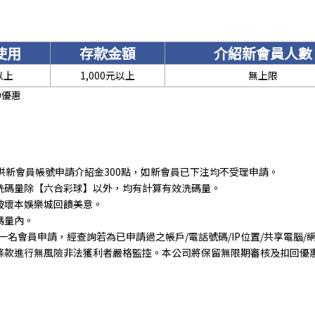
使用
存款金額
介紹新會員人數
以上
1,000元以上
無上限
0優惠
供新會員帳號申請介紹金300點，如新會員已下注均不受理申請。
洗碼量除【六合彩球】以外，均有計算有效洗碼量。
破壞本娛樂城回饋美意。
碼量內。
限一名會員申請，經查詢若為已申請過之帳戶/電話號碼/IP位置/共享電腦
條款進行無風險非法獲利者嚴格監控。本公司將保留無限期審核及扣回優