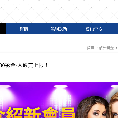
評價
黑網投訴
會員中心
首頁
額外獎金
00彩金-人數無上限！