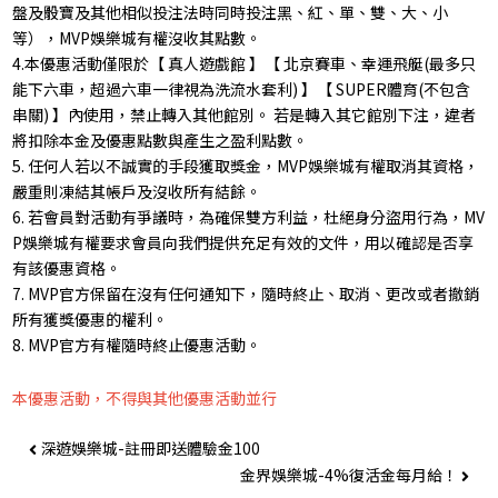
盤及骰寶及其他相似投注法時同時投注黑、紅、單、雙、大、小
等），MVP娛樂城有權沒收其點數。
4.本優惠活動僅限於【 真人遊戲館 】【 北京賽車、幸運飛艇(最多只
能下六車，超過六車一律視為洗流水套利) 】【 SUPER體育(不包含
串關) 】內使用，禁止轉入其他館別。 若是轉入其它館別下注，違者
將扣除本金及優惠點數與產生之盈利點數。
5. 任何人若以不誠實的手段獲取獎金，MVP娛樂城有權取消其資格，
嚴重則凍結其帳戶及沒收所有結餘。
6. 若會員對活動有爭議時，為確保雙方利益，杜絕身分盜用行為，MV
P娛樂城有權要求會員向我們提供充足有效的文件，用以確認是否享
有該優惠資格。
7. MVP官方保留在沒有任何通知下，隨時終止、取消、更改或者撤銷
所有獲獎優惠的權利。
8. MVP官方有權隨時終止優惠活動。
本優惠活動，不得與其他優惠活動並行
深遊娛樂城-註冊即送體驗金100
金界娛樂城-4%復活金每月給！