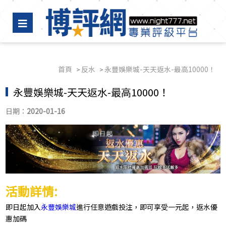
首頁
反水
永豐娛樂城-天天返水-最高10000！
永豐娛樂城-天天返水-最高10000！
日期：
2020-01-16
活動詳情:
即日起加入
永豐娛樂城
進行任意遊戲投注，即可享受一元起，返水優
惠加碼