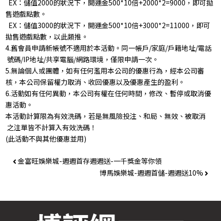
EX：儲值2000的狀況下，開運金500*10倍+2000*2=9000，即可拋
售遊戲點數。
EX：儲值3000的狀況下，開運金500*10倍+3000*2=11000，即可
拋售遊戲點數，以此類推。
4.舊會員申請新帳號不適用於本活動。同一帳戶/家庭/戶籍地址/電話
號碼/IP地址/共享電腦/網路環境，僅限申請一次。
5.無論個人或團體，如有任何濫用本公司的優惠行為，經本公司審
核，本公司保留權力取消、收回優惠以及優惠產生的盈利。
6.活動如有任何異動，本公司有權在任何時間，修改、暫停或取消優
惠活動。
本活動計算限為有效洗碼，若是無風險投注、和局、無效、被取消
之注單皆不計算入有效洗碼！
(此活動不與其他優惠並用)
金富旺娛樂城-週週首存週週送-一千獎金等你領
博馬娛樂城-週週首儲-週週送10%