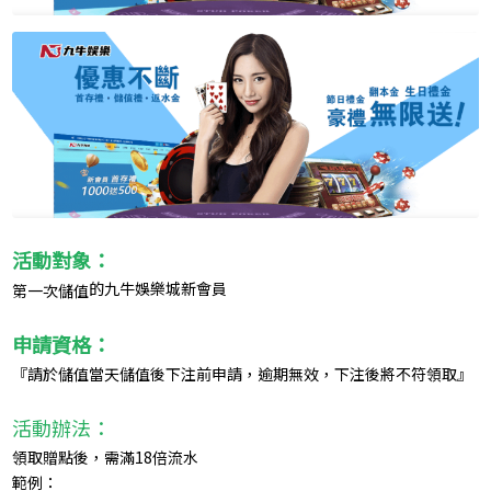
活動對象：
的九牛娛樂城新會員
第一次儲值
申請資格：
『請於儲值當天儲值後下注前申請，逾期無效，下注後將不符領取』
活動辦法：
領取贈點後，需滿18倍流水
範例：