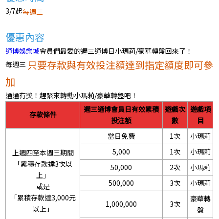
3/7起
每週三
優惠內容
通博娛樂城
會員們最愛的週三通博日小瑪莉/豪華轉盤回來了！
只要存款與有效投注額達到指定額度即可參
每週三
加
通通有獎！趕緊來轉動小瑪莉/豪華轉盤吧！
週三通博會員日有效累積
遊戲次
遊戲項
存款條件
投注額
數
目
當日免費
1次
小瑪莉
5,000
1次
小瑪莉
上週四至本週三期間
「累積存款達3次以
50,000
2次
小瑪莉
上」
500,000
3次
小瑪莉
或是
「累積存款達3,000元
豪華轉
1,000,000
3次
以上」
盤