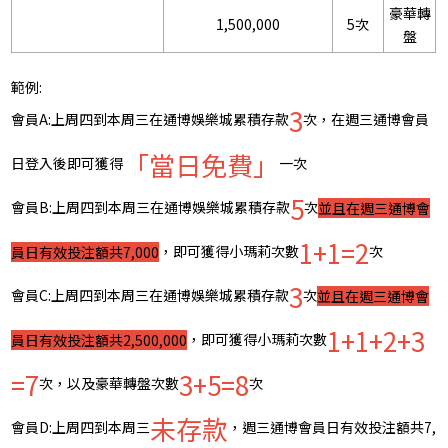
豪華轉
1,500,000
5次
盤
範例:
3
會員A:上周四到本周三在通博娛樂城累積存款
次，在週三通博會員
「當日免費」
日登入後即可獲得
一次
5
會員B:上周四到本周三在通博娛樂城累積存款
次
並且在週三通博會
1+1=2
，即可獲得小瑪莉次數
次
員日有效投注額共7,000
3
會員C:上周四到本周三在通博娛樂城累積存款
次
並且在週三通博會
1+1+2+3
，即可獲得小瑪莉次數
員日有效投注額共2,500,000
=7
3+5=8
次，以及豪華轉盤次數
次
未存款
會員D:上周四到本周三
，週三通博會員日有效投注額共7,