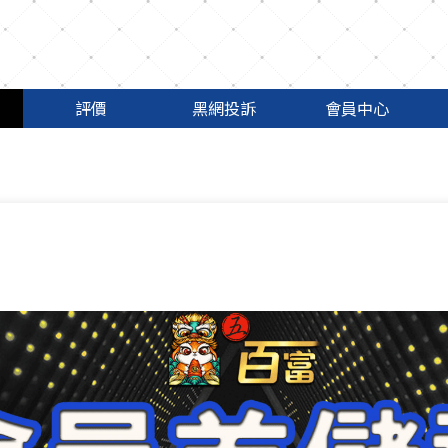
評價
黑網投訴
會員中心