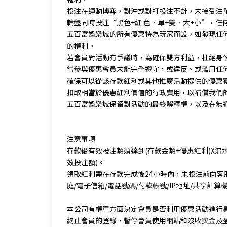
投注在運動博弈，對沖或對打投注不計，未接受注單
輪盤同時投注“黑色+紅 色、單+雙、大+小”，
五百富娛樂城的所有優惠特為玩家而設，如發現任
的權利。
若會員對活動有爭議時，為確保雙方利益，杜絕身
當參與優惠會員未能完全遵守，或違反、或濫用任
確保可以從該存款紅利或其他推廣活動提供的優惠
扣取相當於優惠紅利價值的行政費用，以補償我們
五百富娛樂城保留對活動的最終解釋權，以及在無
注意事項
存款後有效投注額須達到(存款金額+優惠紅利)X流水倍數
效投注額)。
領取紅利需在存款完成後24小時內，未投注前向客
庭/電子信箱/電話號碼/付款帳號/IP地址/共享計
本公司有權單方面決定會員是否利用優惠活動進行
終止會員的登錄，暫停會員使用網站和沒收獎金及