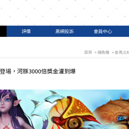
評價
黑網投訴
會員中心
首頁
捕魚機
金馬立
場，河豚3000倍獎金灌到爆