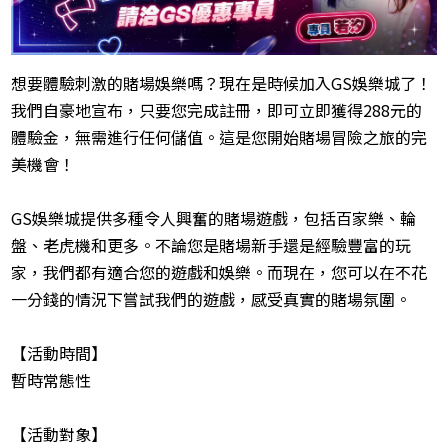
想要體驗刺激的賭場娛樂嗎？現在是時候加入GS娛樂城了！
我們自豪地宣布，只要您完成註冊，即可立即獲得288元的
體驗金，無需進行任何儲值。這是您開始賭場冒險之旅的完
美機會！
GS娛樂城提供多種令人興奮的賭場遊戲，包括百家樂、輪
盤、老虎機和更多。不論您是賭場新手還是經驗豐富的玩
家，我們都有適合您的遊戲和娛樂。而現在，您可以在不花
一分錢的情況下嘗試我們的遊戲，感受真實的賭場氛圍。
【活動時間】
暫時常態性
【活動對象】