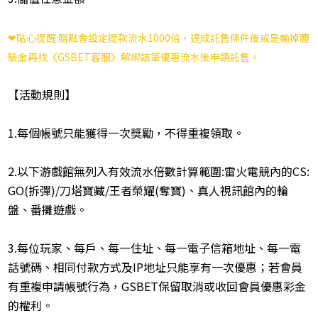
❤貼心提醒:贈點會設定提款流水1000倍，達成託售條件後或是輸掉體
驗金再找《GSBET客服》解綁該筆優惠流水後申請託售。
【活動規則】
1.每個帳號只能獲得一次獎勵，不得重複領取。
2.以下游戲館無列入有效流水倍數計算範圍:雷火電競內的CS:
GO(拆彈)/刀塔寶藏/王者榮耀(奪寶)、真人視訊館內的輪
盤、番攤遊戲。
3.每位玩家、每戶、每一住址、每一電子信箱地址、每一電
話號碼、相同付款方式及IP地址只能享有一次優惠；若會員
有重複申請帳號行為，GSBET保留取消或收回會員優惠彩金
的權利。