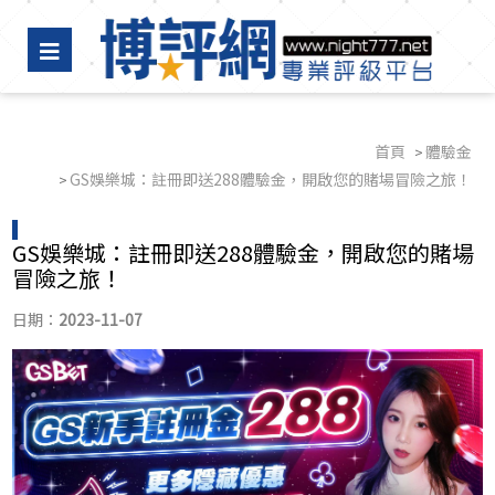
首頁
體驗金
GS娛樂城：註冊即送288體驗金，開啟您的賭場冒險之旅！
GS娛樂城：註冊即送288體驗金，開啟您的賭場
冒險之旅！
日期：
2023-11-07