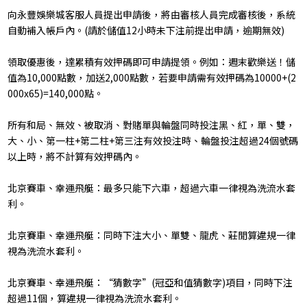
向永豐娛樂城客服人員提出申請後，將由審核人員完成審核後，系統
自動補入帳戶內。(請於儲值12小時未下注前提出申請，逾期無效)
領取優惠後，達累積有效押碼即可申請提領。例如：週末歡樂送！儲
值為10,000點數，加送2,000點數，若要申請需有效押碼為10000+(2
000x65)=140,000點。
所有和局、無效、被取消、對賭單與輪盤同時投注黑、紅，單、雙，
大、小、第一柱+第二柱+第三注有效投注時、輪盤投注超過24個號碼
以上時，將不計算有效押碼內。
北京賽車、幸運飛艇：最多只能下六車，超過六車一律視為洗流水套
利。
北京賽車、幸運飛艇：同時下注大小、單雙、龍虎、莊閒算違規一律
視為洗流水套利。
北京賽車、幸運飛艇：“猜數字”(冠亞和值猜數字)項目，同時下注
超過11個，算違規一律視為洗流水套利。