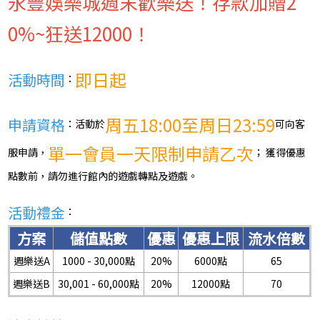
永豐娛樂城週末歡樂送！存款加贈2
0%~狂送12000！
即日起
活動時間
：
周五18:00至周日23:59
申請資格
：活動於
可向客
單一會員一天限制申請乙次
服申請，
； 獲得優惠
點數前，請勿進行館內的遊戲轉點及遊戲。
活動禮金
：
方案
儲值點數
優惠
優惠上限
流水倍數
週樂送A
1000 - 30,000點
20%
6000點
65
週樂送B
30,001 - 60,000點
20%
12000點
70