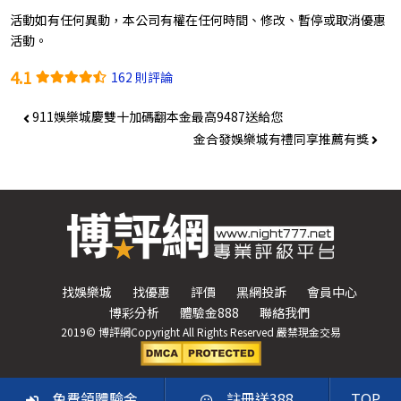
活動如有任何異動，本公司有權在任何時間、修改、暫停或取消優惠
活動。
4.1
162 則評論
911娛樂城慶雙十加碼翻本金最高9487送給您
金合發娛樂城有禮同享推薦有獎
找娛樂城
找優惠
評價
黑網投訴
會員中心
博彩分析
體驗金888
聯絡我們
2019© 博評網Copyright All Rights Reserved 嚴禁現金交易
免費領體驗金
註冊送388
TOP