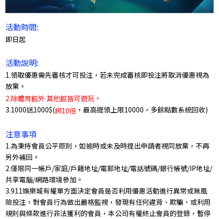
活動時間:
即日起
活動說明:
1.領取優惠需先審核才可投注，若未完成審核即投注將取消優惠視為
放棄。
2.除體育館外 其他館皆可遊玩。
3.1000送1000$(
，最高提領上限10000，多餘點數系統回收)
綁10倍
注意事項
1.為秉持會員公平原則，如逾時或未及時提出申請者視同放棄，不再
另外補回。
2.僅限同一帳戶/家庭/戶籍地址/電郵地址/電話號碼/銀行帳號/IP地址/
共享電腦/網路環境參加。
3.911娛樂城有權單方面決定會員是否利用優惠活動進行異常或無風
險投注，對會員行為做出嚴格監視，發現有任何違背、欺騙、或利用
規則與條款進行非法獲利的會員，本公司有權終止會員的登錄，暫停