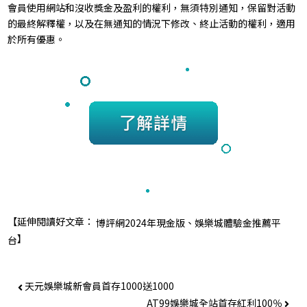
會員使用網站和沒收獎金及盈利的權利，無須特別通知，保留對活動
的最終解釋權，以及在無通知的情況下修改、終止活動的權利，適用
於所有優惠。
【延伸閱讀好文章：
博評網2024年現金版、娛樂城體驗金推薦平
】
台
天元娛樂城新會員首存1000送1000
AT99娛樂城全站首存紅利100％