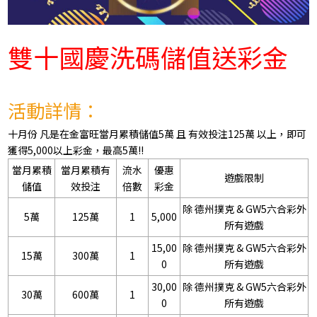
雙十國慶洗碼儲值送彩金
活動詳情：
十月份 凡是在金富旺當月累積儲值5萬 且 有效投注125萬 以上，即可
獲得5,000以上彩金，最高5萬!!
當月累積
當月累積有
流水
優惠
遊戲限制
儲值
效投注
倍數
彩金
除 德州撲克 & GW5六合彩外
5萬
125萬
1
5,000
所有遊戲
15,00
除 德州撲克 & GW5六合彩外
15萬
300萬
1
0
所有遊戲
30,00
除 德州撲克 & GW5六合彩外
30萬
600萬
1
0
所有遊戲