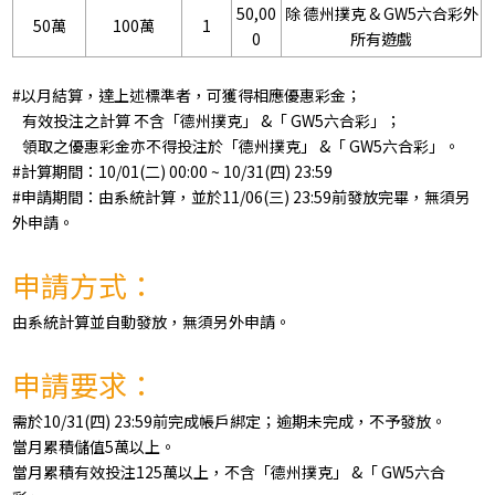
50,00
除 德州撲克 & GW5六合彩外
50萬
100萬
1
0
所有遊戲
#以月結算，達上述標準者，可獲得相應優惠彩金；
有效投注之計算 不含「德州撲克」 &「 GW5六合彩」；
領取之優惠彩金亦不得投注於「德州撲克」 &「 GW5六合彩」。
#計算期間：10/01(二) 00:00 ~ 10/31(四) 23:59
#申請期間：由系統計算，並於11/06(三) 23:59前發放完畢，無須另
外申請。
申請方式：
由系統計算並自動發放，無須另外申請。
申請要求：
需於10/31(四) 23:59前完成帳戶綁定；逾期未完成，不予發放。
當月累積儲值5萬以上。
當月累積有效投注125萬以上，不含「德州撲克」 &「 GW5六合