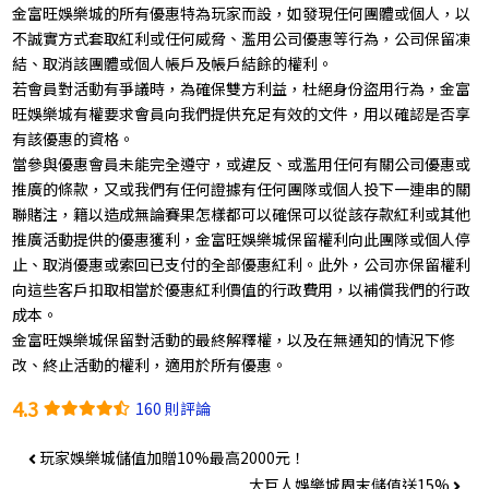
金富旺娛樂城的所有優惠特為玩家而設，如發現任何團體或個人，以
不誠實方式套取紅利或任何威脅、濫用公司優惠等行為，公司保留凍
結、取消該團體或個人帳戶及帳戶結餘的權利。
若會員對活動有爭議時，為確保雙方利益，杜絕身份盜用行為，金富
旺娛樂城有權要求會員向我們提供充足有效的文件，用以確認是否享
有該優惠的資格。
當參與優惠會員未能完全遵守，或違反、或濫用任何有關公司優惠或
推廣的條款，又或我們有任何證據有任何團隊或個人投下一連串的關
聯賭注，籍以造成無論賽果怎樣都可以確保可以從該存款紅利或其他
推廣活動提供的優惠獲利，金富旺娛樂城保留權利向此團隊或個人停
止、取消優惠或索回已支付的全部優惠紅利。此外，公司亦保留權利
向這些客戶扣取相當於優惠紅利價值的行政費用，以補償我們的行政
成本。
金富旺娛樂城保留對活動的最終解釋權，以及在無通知的情況下修
改、終止活動的權利，適用於所有優惠。
4.3
160 則評論
玩家娛樂城儲值加贈10%最高2000元！
大巨人娛樂城周末儲值送15%